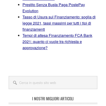
Prestito Senza Busta Paga PostePay
Evolution
Tasso di Usura sul Finanziamento: soglia di
legge 2021, tassi massimi per tutti i tipi di
finanziamenti
Tempi di attesa Finanziamento FCA Bank
2021: quanto ci vuole tra richiesta e
approvazione?
Barra
Cerca
laterale
in
questo
primaria
sito
I NOSTRI MIGLIORI ARTICOLI
web