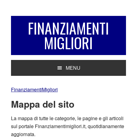
Passa
Passa
Passa
alla
al
alla
navigazione
contenuto
barra
FINANZIAMENTI
primaria
principale
laterale
MIGLIORI
primaria
MENU
FinanziamentiMigliori
Mappa del sito
La mappa di tutte le categorie, le pagine e gli articoli
sul portale Finanziamentimigliori.it, quotidianamente
aggiornata.