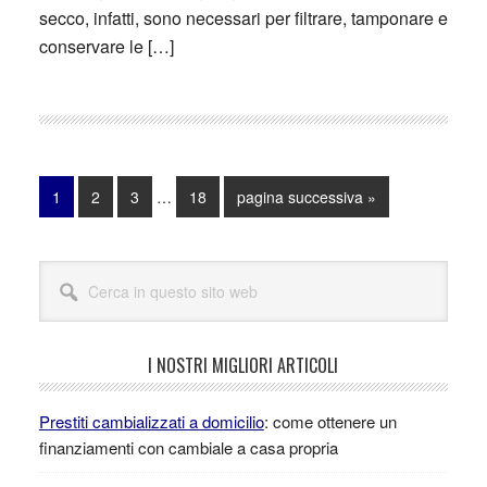
secco, infatti, sono necessari per filtrare, tamponare e
conservare le […]
Pagine
Vai
Vai
Vai
Vai
Vai
1
2
3
…
18
pagina successiva »
interim
alla
alla
alla
alla
alla
omesse
pagina
pagina
pagina
pagina
Barra
Cerca
laterale
in
questo
primaria
sito
I NOSTRI MIGLIORI ARTICOLI
web
Prestiti cambializzati a domicilio
: come ottenere un
finanziamenti con cambiale a casa propria