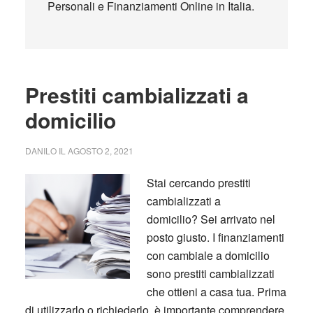
Personali e Finanziamenti Online in Italia.
Prestiti cambializzati a
domicilio
DANILO
IL
AGOSTO 2, 2021
Stai cercando prestiti
cambializzati a
domicilio? Sei arrivato nel
posto giusto. I finanziamenti
con cambiale a domicilio
sono prestiti cambializzati
che ottieni a casa tua. Prima
di utilizzarlo o richiederlo, è importante comprendere