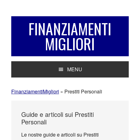
Passa
Passa
Passa
alla
al
alla
navigazione
contenuto
barra
FINANZIAMENTI
primaria
principale
laterale
MIGLIORI
primaria
MENU
FinanziamentiMigliori
»
Prestiti Personali
Guide e articoli sui Prestiti
Personali
Le nostre guide e articoli su Prestiti