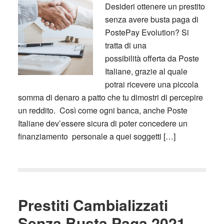
Desideri‌ ‌ottenere‌ ‌un‌ ‌‌prestito‌
‌senza‌ ‌‌avere‌‌ ‌busta‌ ‌paga‌‌ ‌di‌
‌‌PostePay‌ ‌Evolution‌?‌ ‌Si‌
‌tratta‌ ‌di‌ ‌una‌
‌possibilità‌ ‌offerta‌ ‌da ‌Poste‌
‌Italiane,‌ ‌grazie‌ ‌al‌ ‌quale‌
‌potrai‌ ‌ricevere‌ ‌una‌ ‌piccola‌
‌somma‌ ‌di‌ ‌denaro‌ ‌a‌ ‌patto‌ ‌che‌ ‌tu‌ ‌dimostri‌ ‌di‌ ‌percepire‌
‌un‌ ‌‌reddito.‌ ‌ Così‌ ‌come‌ ‌ogni‌ ‌banca,‌ ‌anche‌ ‌Poste‌
‌Italiane‌ ‌dev’essere‌ ‌sicura‌ ‌di‌ ‌poter‌ ‌‌concedere‌ ‌un‌
‌finanziamento‌ ‌ personale‌‌ ‌a‌ ‌quei‌ ‌soggetti‌ […]
Prestiti Cambializzati
Senza Busta Paga 2021