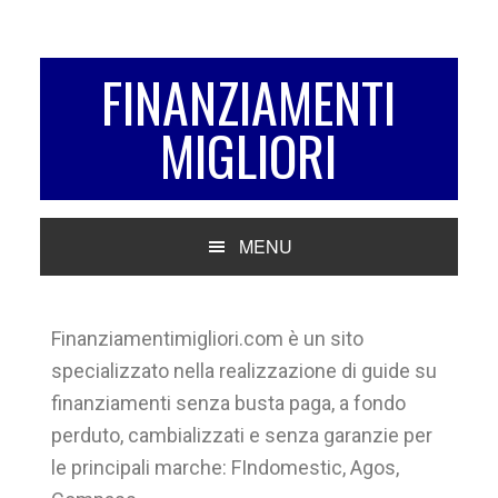
Passa
Passa
alla
al
navigazione
contenuto
FINANZIAMENTI
primaria
principale
MIGLIORI
MENU
Finanziamentimigliori.com è un sito
specializzato nella realizzazione di guide su
finanziamenti senza busta paga, a fondo
perduto, cambializzati e senza garanzie per
le principali marche: FIndomestic, Agos,