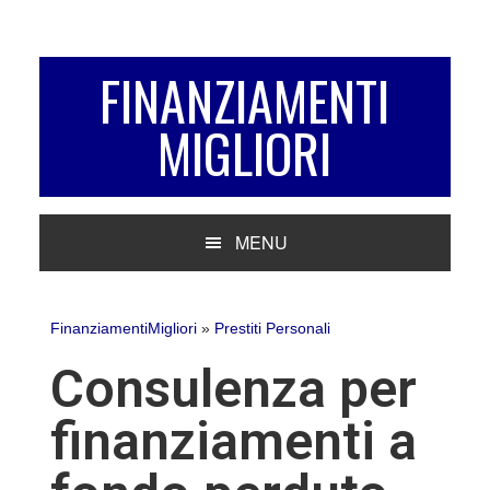
Passa
Passa
Passa
alla
al
alla
navigazione
contenuto
barra
FINANZIAMENTI
primaria
principale
laterale
MIGLIORI
primaria
MENU
FinanziamentiMigliori
»
Prestiti Personali
Consulenza per
finanziamenti a