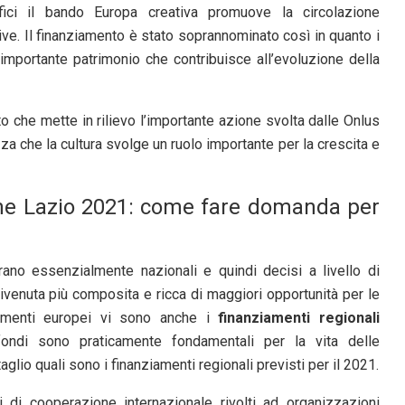
ifici il bando Europa creativa promuove la circolazione
tive. Il finanziamento è stato soprannominato così in quanto i
un importante patrimonio che contribuisce all’evoluzione della
o che mette in rilievo l’importante azione svolta dalle Onlus
zza che la cultura svolge un ruolo importante per la crescita e
ne Lazio 2021: come fare domanda per
ano essenzialmente nazionali e quindi decisi a livello di
divenuta più composita e ricca di maggiori opportunità per le
ziamenti europei vi sono anche i
finanziamenti regionali
ondi sono praticamente fondamentali per la vita delle
lio quali sono i finanziamenti regionali previsti per il 2021.
 di cooperazione internazionale rivolti ad organizzazioni