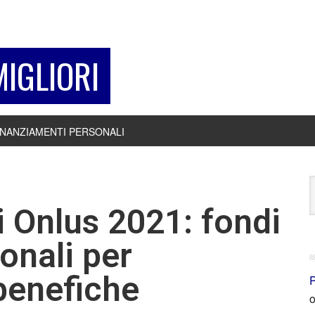
MIGLIORI
INANZIAMENTI PERSONALI
 Onlus 2021: fondi
onali per
benefiche
P
o