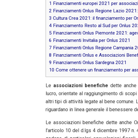
1
Finanziamenti europei 2021 per associaz
2
Finanziamenti Onlus Regione Lazio 2021:
3
Cultura Crea 2021: il finanziamento per Onl
4
Finanziamento Resto al Sud per Onlus 2
5
Finanziamenti Onlus Piemonte 2021: agevo
6
Finanziamenti Invitalia per Onlus 2021
7
Finanziamenti Onlus Regione Campania 
8
Finanziamenti Onlus e Associazioni Benefi
9
Finanziamenti Onlus Sardegna 2021
10
Come ottenere un finanziamento per asso
Le
associazioni
benefiche
dette anche
lucro, orientate al raggiungimento di scopi fi
altri tipi di attività legate al bene comune.
riguardano in linea generale il benessere del
Le associazioni benefiche dette anche On
l’articolo 10 del d.lgs 4 dicembre 1997 n. 