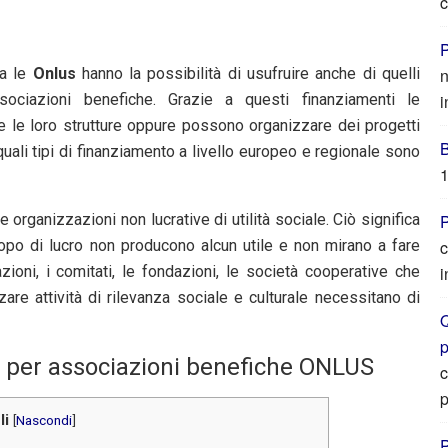
c
P
ia le
Onlus
hanno la possibilità di usufruire anche di quelli
n
sociazioni benefiche. Grazie a questi finanziamenti le
i
 le loro strutture oppure possono organizzare dei progetti
uali tipi di finanziamento a livello europeo e regionale sono
1
 organizzazioni non lucrative di utilità sociale. Ciò significa
P
opo di lucro non producono alcun utile e non mirano a fare
c
zioni, i comitati, le fondazioni, le società cooperative che
i
re attività di rilevanza sociale e culturale necessitano di
Q
 per associazioni benefiche ONLUS
c
p
li
[
Nascondi
]
P