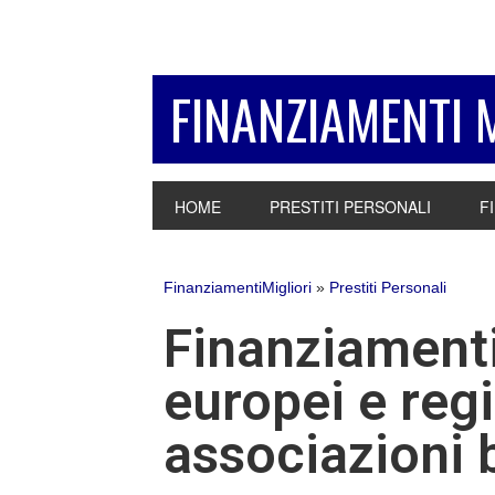
Passa
Passa
Passa
alla
al
alla
navigazione
contenuto
barra
FINANZIAMENTI 
primaria
principale
laterale
primaria
HOME
PRESTITI PERSONALI
F
FinanziamentiMigliori
»
Prestiti Personali
Finanziamenti
europei e regi
associazioni 