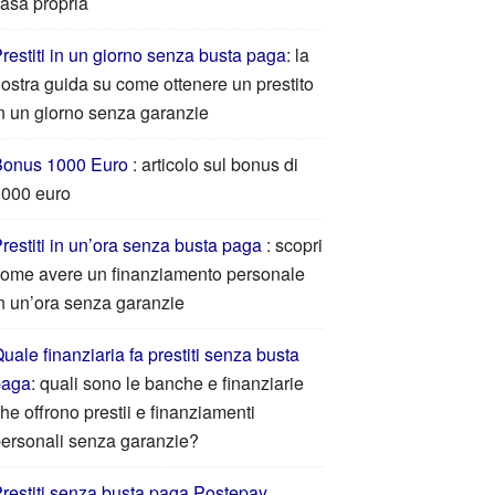
asa propria
restiti in un giorno senza busta paga
: la
ostra guida su come ottenere un prestito
n un giorno senza garanzie
Bonus 1000 Euro
: articolo sul bonus di
000 euro
restiti in un’ora senza busta paga
: scopri
ome avere un finanziamento personale
n un’ora senza garanzie
uale finanziaria fa prestiti senza busta
paga
: quali sono le banche e finanziarie
he offrono prestii e finanziamenti
ersonali senza garanzie?
restiti senza busta paga Postepay