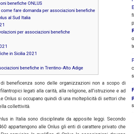
ioni benefiche ONLUS
E
 come fare domanda per associazioni benefiche
f
us al Sud Italia
p
021
P
lazioni per associazioni benefiche
o
t
2021
che in Sicilia 2021
P
c
ciazioni benefiche in Trentino-Alto Adige
s
 di beneficenza sono delle organizzazioni non a scopo di
F
lantropici legati alla carità, alla religione, all’istruzione e ad
 Le Onlus si occupano quindi di una molteplicità di settori che
s
la collettività.
lus in Italia sono disciplinate da apposite leggi. Secondo
460 appartengono alle Onlus gli enti di carattere privato che