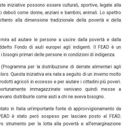
 iniziative possono essere culturali, sportive, legate alla
tti deboli come donne, anziani e bambini, animali. Lo spettro
oltanto alla dimensione tradizionale della povertà e della
ira ad aiutare le persone a uscire dalla povertà e dalla
ddetto Fondo di aiuti europei agli indigenti. Il FEAD è un
i bisogni primari delle persone in condizioni di indigenza.
(Programma per la distribuzione di derrate alimentari agli
ors. Questa iniziativa era nata a seguito di un inverno molto
otti agricoli in eccesso e per aiutare i cittadini più poveri.
pportunamente immagazzinate venivano quindi messe a
evano distribuirle come aiuti a chi ne aveva bisogno.
tato in Italia un’importante fonte di approvvigionamento da
Il PEAD è stato però sospeso per lasciare posto al FEAD.
 strumento per la lotta alla povertà e all’emarginazione