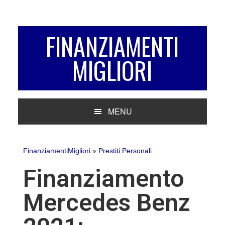
Passa
Passa
Passa
alla
al
alla
navigazione
contenuto
barra
FINANZIAMENTI
primaria
principale
laterale
MIGLIORI
primaria
MENU
FinanziamentiMigliori
»
Prestiti Personali
Finanziamento
Mercedes Benz