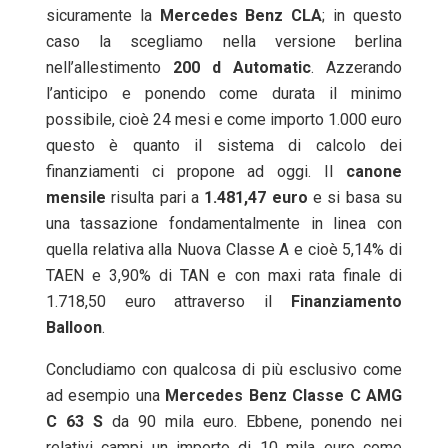
sicuramente la
Mercedes Benz CLA
; in questo
caso la scegliamo nella versione berlina
nell’allestimento
200 d Automatic
. Azzerando
l’anticipo e ponendo come durata il minimo
possibile, cioè 24 mesi e come importo 1.000 euro
questo è quanto il sistema di calcolo dei
finanziamenti ci propone ad oggi. Il
canone
mensile
risulta pari a
1.481,47 euro
e si basa su
una tassazione fondamentalmente in linea con
quella relativa alla Nuova Classe A e cioè 5,14% di
TAEN e 3,90% di TAN e con maxi rata finale di
1.718,50 euro attraverso il
Finanziamento
Balloon
.
Concludiamo con qualcosa di più esclusivo come
ad esempio una
Mercedes Benz Classe C AMG
C 63 S
da 90 mila euro. Ebbene, ponendo nei
relativi campi un importo di 10 mila euro come