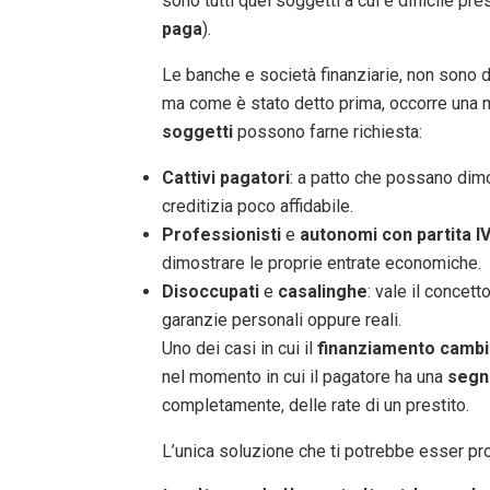
sono tutti quei soggetti a cui è difficile pr
paga
).
Le banche e società finanziarie, non sono 
ma come è stato detto prima, occorre una
soggetti
possono farne richiesta:
Cattivi pagatori
: a patto che possano dimo
creditizia poco affidabile.
Professionisti
e
autonomi con partita I
dimostrare le proprie entrate economiche.
Disoccupati
e
casalinghe
: vale il concet
garanzie personali oppure reali.
Uno dei casi in cui il
finanziamento cambia
nel momento in cui il pagatore ha una
segn
completamente, delle rate di un prestito.
L’unica soluzione che ti potrebbe esser pr