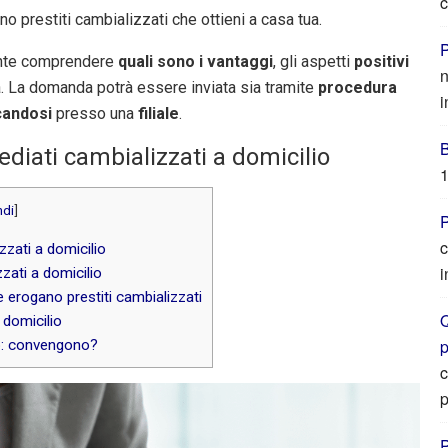
c
o prestiti cambializzati che ottieni a casa tua.
P
tante comprendere
quali sono i vantaggi
, gli aspetti
positivi
n
a. La domanda potrà essere inviata sia tramite
procedura
i
candosi
presso una
filiale
.
diati cambializzati a domicilio
1
di
]
P
c
zati a domicilio
i
zzati a domicilio
e erogano prestiti cambializzati
Q
 domicilio
lio: convengono?
c
p
P