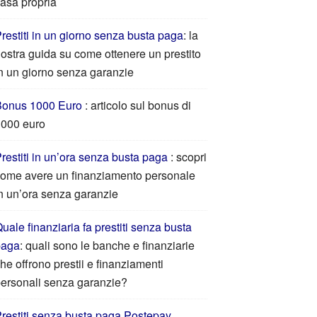
asa propria
restiti in un giorno senza busta paga
: la
ostra guida su come ottenere un prestito
n un giorno senza garanzie
Bonus 1000 Euro
: articolo sul bonus di
000 euro
restiti in un’ora senza busta paga
: scopri
ome avere un finanziamento personale
n un’ora senza garanzie
uale finanziaria fa prestiti senza busta
paga
: quali sono le banche e finanziarie
he offrono prestii e finanziamenti
ersonali senza garanzie?
restiti senza busta paga Postepay