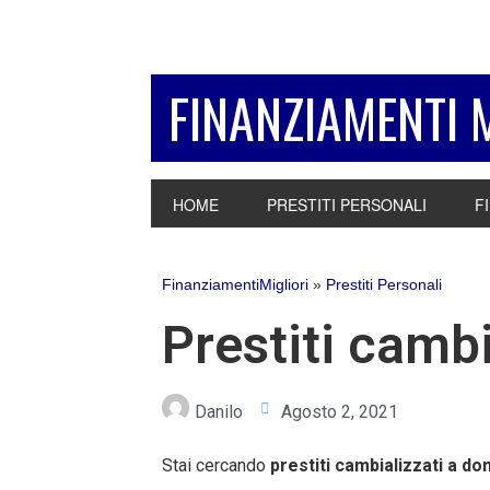
Passa
Passa
Passa
alla
al
alla
navigazione
contenuto
barra
FINANZIAMENTI 
primaria
principale
laterale
primaria
HOME
PRESTITI PERSONALI
F
FinanziamentiMigliori
»
Prestiti Personali
Prestiti cambi
Danilo
Agosto 2, 2021
Stai cercando
prestiti cambializzati a do