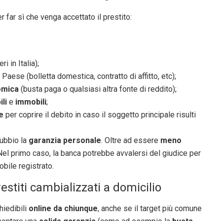
 far sì che venga accettato il prestito:
ri in Italia);
aese (bolletta domestica, contratto di affitto, etc);
omica
(busta paga o qualsiasi altra fonte di reddito);
li
e
immobili
;
e
per coprire il debito in caso il soggetto principale risulti
dubbio la
garanzia personale
. Oltre ad essere
meno
 Nel primo caso, la banca potrebbe avvalersi del giudice per
bile registrato.
estiti cambializzati a domicilio
hiedibili
online da chiunque
, anche se il target più comune