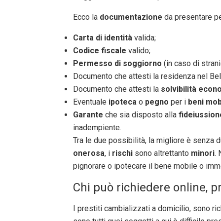
Ecco la
documentazione
da presentare per
Carta di identità
valida;
Codice fiscale
valido;
Permesso di soggiorno
(in caso di stranie
Documento che attesti la residenza nel Bel P
Documento che attesti la
solvibilità econ
Eventuale
ipoteca
o
pegno
per i
beni mobi
Garante
che sia disposto alla
fideiussion
inadempiente.
Tra le due possibilità, la migliore è senza 
onerosa
, i
rischi
sono altrettanto
minori
.
pignorare o ipotecare il bene mobile o immo
Chi può richiedere online, pr
I prestiti cambializzati a domicilio, sono ric