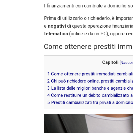
I finanziamenti con cambiale a domicilio son
Prima di utilizzarlo o richiederlo, è impor
e
negativi
di questa operazione finanziari
telematica
(online e da un PC), oppure
re
Come ottenere prestiti imme
Capitoli
[
Nascon
1
Come ottenere prestiti immediati cambializ
2
Chi può richiedere online, prestiti cambiali
3
La lista delle migliori banche e agenzie ch
4
Come restituire un debito cambializzato a
5
Prestiti cambializzati tra privati a domici