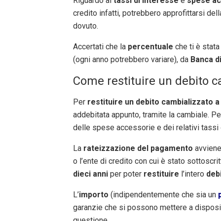
Riguardo ai
tassi di interesse
e
spese ac
credito infatti, potrebbero approfittarsi del
dovuto.
Accertati che la
percentuale
che ti è stata
(ogni anno potrebbero variare), da
Banca di 
Come restituire un debito c
Per
restituire un debito cambializzato a
addebitata appunto, tramite la cambiale. Per
delle spese accessorie e dei relativi tassi 
La
rateizzazione del pagamento
avviene
o l’ente di credito con cui è stato sottoscr
dieci anni
per poter
restituire
l’intero
deb
L’
importo
(indipendentemente che sia un
garanzie che si possono mettere a disposizi
questione.