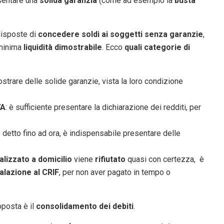
esentare una
solida garanzia
(come ad esempio la
busta
disposte di
concedere soldi ai soggetti senza garanzie
,
 minima
liquidità dimostrabile
. Ecco
quali categorie di
strare delle solide garanzie, vista la loro condizione
VA
: è sufficiente presentare la dichiarazione dei redditi, per
to detto fino ad ora, è indispensabile presentare delle
lizzato a domicilio
viene
rifiutato
quasi con certezza, è
alazione al CRIF
, per non aver pagato in tempo o
oposta è il
consolidamento dei debiti
.