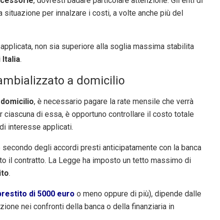
cessorie
, dovresti badare particolare attenzione. Gli enti di
la situazione per innalzare i costi, a volte anche più del
 applicata, non sia superiore alla soglia massima stabilita
Italia
.
ambializzato a domicilio
 domicilio
, è necessario pagare la rate mensile che verrà
 ciascuna di essa, è opportuno controllare il costo totale
di interesse applicati.
 secondo degli accordi presti anticipatamente con la banca
itto il contratto. La Legge ha imposto un tetto massimo di
ito
.
prestito di 5000 euro
o meno oppure di più), dipende dalle
one nei confronti della banca o della finanziaria in