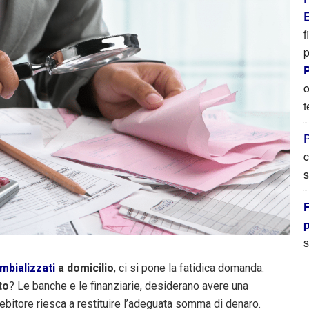
E
f
p
P
o
t
P
c
s
F
s
mbializzati
a domicilio
, ci si pone la fatidica domanda:
to
? Le banche e le finanziarie, desiderano avere una
debitore riesca a restituire l’adeguata somma di denaro.