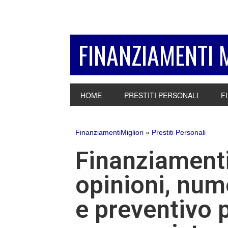
Passa
Passa
Passa
alla
al
alla
navigazione
contenuto
barra
FINANZIAMENTI 
primaria
principale
laterale
primaria
HOME
PRESTITI PERSONALI
F
FinanziamentiMigliori
»
Prestiti Personali
Finanziament
opinioni, num
e preventivo p