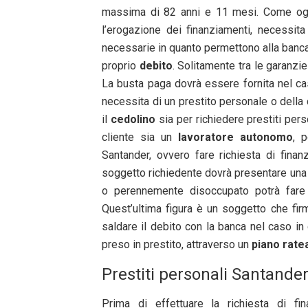
massima di 82 anni e 11 mesi. Come ogni
l’erogazione dei finanziamenti, necessit
necessarie in quanto permettono alla banca di
proprio
debito
. Solitamente tra le garanzi
La busta paga dovrà essere fornita nel ca
necessita di un prestito personale o della
il
cedolino
sia per richiedere prestiti perso
cliente sia un
lavoratore autonomo
, p
Santander, ovvero fare richiesta di finan
soggetto richiedente dovrà presentare un
o perennemente disoccupato potrà fare r
Quest’ultima figura è un soggetto che firm
saldare il debito con la banca nel caso in 
preso in prestito, attraverso un
piano rate
Prestiti personali Santander
Prima di effettuare la richiesta di f