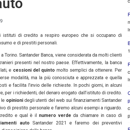
auto
c
P
19
n
i
istituti di credito a respiro europeo che si occupano di
sumo e di prestiti personali.
1
a a Torino. Santander Banca, viene considerata da molti clienti
stranieri presenti nel nostro paese. Effettivamente, la banca
P
lati, e
cessioni del quinto
molto semplici da ottenere. Per
c
iverse modalità, ma la più conosciuta e apprezzata e quella
i
ti e facilita l’invio delle richieste. In pochi giorni, in alcuni
Q
, per i richiedenti, del denaro erogato dall’istituto di credito.
 le
opinioni
degli utenti del web sui finanziamenti Santander
c
vo di prestito personale e faremo alcuni esempi a riguardo.
p
credito e qual è il
numero verde
da chiamare in caso di
ziamenti auto
Santander 2021 e faremo dei preventivi
P