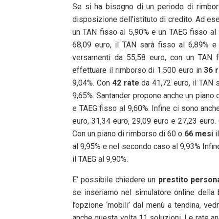
Se si ha bisogno di un periodo di rimbor
disposizione dell’istituto di credito. Ad e
un TAN fisso al 5,90% e un TAEG fisso al 
68,09 euro, il TAN sarà fisso al 6,89% e
versamenti da 55,58 euro, con un TAN f
effettuare il rimborso di 1.500 euro in
36 
9,04%. Con
42 rate
da 41,72 euro, il TAN 
9,65%. Santander propone anche un piano 
e TAEG fisso al 9,60%. Infine ci sono anch
euro, 31,34 euro, 29,09 euro e 27,23 euro.
Con un piano di rimborso di 60 o
66 mesi
i
al 9,95% e nel secondo caso al 9,93% Infine
il TAEG al 9,90%.
E’ possibile chiedere un
prestito person
se inseriamo nel simulatore online della 
l’opzione ‘mobili’ dal menù a tendina, ved
anche questa volta 11 soluzioni. Le rate an