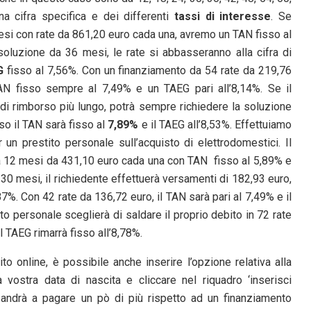
 cifra specifica e dei differenti
tassi di interesse
. Se
si con rate da 861,20 euro cada una, avremo un TAN fisso al
soluzione da 36 mesi, le rate si abbasseranno alla cifra di
G
fisso al 7,56%. Con un finanziamento da 54 rate da 219,76
TAN fisso sempre al 7,49% e un TAEG pari all’8,14%. Se il
 di rimborso più lungo, potrà sempre richiedere la soluzione
so il TAN sarà fisso al
7,89%
e il TAEG all’8,53%. Effettuiamo
 un prestito personale sull’acquisto di elettrodomestici. Il
a 12 mesi da 431,10 euro cada una con TAN fisso al 5,89% e
 30 mesi, il richiedente effettuerà versamenti di 182,93 euro,
7%. Con 42 rate da 136,72 euro, il TAN sarà pari al 7,49% e il
ito personale sceglierà di saldare il proprio debito in 72 rate
l TAEG rimarrà fisso all’8,78%.
to online, è possibile anche inserire l’opzione relativa alla
a vostra data di nascita e cliccare nel riquadro ‘inserisci
 andrà a pagare un pò di più rispetto ad un finanziamento