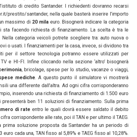
’istituto di credito Santander. I richiedenti dovranno recarsi
it/prestito/santander, nella quale basterà inserire l’importo
 un massimo di
20 mila
euro. Bisognerà indicare la categoria
si sta facendo richiesta di finanziamento. La scelta è tra le
o. Nella categoria veicoli potrete scegliere tra: auto nuova o
i o usati. I finanziamenti per la casa, invece, si dividono tra
iti per il settore tecnologia potranno essere utilizzati per
 TV e HI-FI. Infine cliccando nella sezione ‘altro’ bisognerà
cerimonia
, bricolage, spese per lo studio, vacanze o viaggi,
spese mediche
. A questo punto il simulatore vi mostrerà
ili una differente dall’altra. Ad ogni cifra corrisponderanno
pio, inserendo una richiesta di finanziamento di 1.500 euro
 ci presenterà ben 11 soluzioni di finanziamento. Sulla prima
umero di rate
entro le quali dovrà essere saldato il debito
cifra corrispondente alle rate, poi il TAN e per ultimo il TAEG.
la prima soluzione proposta da Santander ha un periodo di
03 euro cada una, TAN fisso al 5,89% e TAEG fisso al 10,28%.