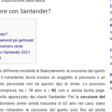
a disposizione dalla banca.
E
ere con Santander?
f
p
P
o
nder?
t
iamenti più gettonati
e numero verde
P
uto Santander 2021
c
1
s
differenti modalità di finanziamento: la cessione del quinto
F
 il richiedente dovrà essere un soggetto in pensione o un
stito personale non ha questo tipo di limite. Lo possono
s
 compresa tra i 18 anni e i
90
, con e senza busta paga.
olto apprezzato dai clienti Santander. Per la
cessione del
to dovranno avere un’età massima di 63 anni nel caso siano
anno richiedere la cessione del quinto solo fino ad un’età