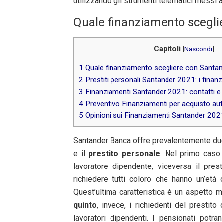
utilizzando gli strumenti telematici messi 
Quale finanziamento scegli
Capitoli
[
Nascondi
]
1
Quale finanziamento scegliere con Santa
2
Prestiti personali Santander 2021: i finanz
3
Finanziamenti Santander 2021: contatti 
4
Preventivo Finanziamenti per acquisto a
5
Opinioni sui Finanziamenti Santander 202
Santander Banca offre prevalentemente due 
e il
prestito personale
. Nel primo caso
lavoratore dipendente, viceversa il pre
richiedere tutti coloro che hanno un’età
Quest’ultima caratteristica è un aspetto m
quinto
, invece, i richiedenti del presti
lavoratori dipendenti. I pensionati potr