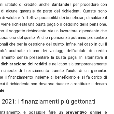
 istituto di credito, anche
Santander
per procedere con
a di alcune garanzie da parte dei richiedenti. Queste sono
 valutare l’effettiva possibilità dei beneficiari, di saldare il
e viene richiesta una busta paga o il cedolino della pensione.
so il soggetto richiedente sia un lavoratore dipendente che
 cessione del quinto. Anche i pensionati potranno presentare
nali che per la cessione del quinto. Infine, nel caso in cui il
otrà usufruite di uno dei vantaggi dell’istituto di credito
ziamento senza presentare la busta paga. In alternativa il
a
dichiarazione dei redditi
, e nel caso sia temporaneamente
ichiesta di finanziamento tramite l’aiuto di un
garante
.
a il finanziamento insieme al beneficiario e si fa carico di
cui il richiedente non dovesse riuscire a restituire il denaro
ale
.
 2021: i finanziamenti più gettonati
inanziamento, è possibile fare un
preventivo online
e