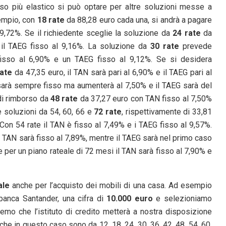
so più elastico si può optare per altre soluzioni messe a
sempio, con
18 rate
da 88,28 euro cada una, si andrà a pagare
9,72%. Se il richiedente sceglie la soluzione da
24 rate
da
 il TAEG fisso al 9,16%. La soluzione da
30 rate
prevede
isso al 6,90% e un TAEG fisso al 9,12%. Se si desidera
rate
da 47,35 euro, il TAN sarà pari al 6,90% e il TAEG pari al
sarà sempre fisso ma aumenterà al 7,50% e il TAEG sarà del
di rimborso da
48 rate
da 37,27 euro con TAN fisso al 7,50%
e soluzioni da 54, 60, 66 e
72 rate
, rispettivamente di 33,81
 Con 54 rate il TAN è fisso al 7,49% e i TAEG fisso al 9,57%.
l TAN sarà fisso al 7,89%, mentre il TAEG sarà nel primo caso
 per un piano rateale di 72 mesi il TAN sarà fisso al 7,90% e
ale
anche per l’acquisto dei mobili di una casa. Ad esempio
banca Santander, una cifra di
10.000 euro
e selezioniamo
remo che l’istituto di credito metterà a nostra disposizione
che in questo caso sono da 12, 18, 24, 30, 36, 42, 48, 54, 60,