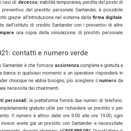
i casi di:
decesso
, inabilità temporanea, perdita del posto di
il preventivo del prestito personale Santander, è possibile
nto grazie all’introduzione nel sistema della
firma digitale
.
 dall’istituto di credito Santander con i preventivi di altre
ampare
una copia della simulazione di prestito personale
21: contatti e numero verde
ito Santander è che fornisce
assistenza
completa e gratuita a
re la banca in qualsiasi momento e un operatore risponderà in
nder chiunque ne abbia bisogno, più scegliere il
numero
da
le necessita dei chiarimenti.
iti personali
’, la piattaforma fornirà due numeri di telefono.
mpletamente gratuito utile per richiedere un prestito o per
nto. Il numero è attivo dalle ore 9.00 alle ore 19.00, ogni
 invece avete già un prestito con Santander e necessitate
nziamento, dovrete chiamare all’
848.888.081
. Quest’ultimo è