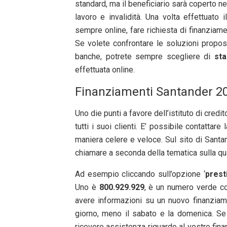
standard, ma il beneficiario sarà coperto ne
lavoro e invalidità. Una volta effettuato 
sempre online, fare richiesta di finanziame
Se volete confrontare le soluzioni proposte
banche, potrete sempre scegliere di
st
effettuata online.
Finanziamenti Santander 20
Uno die punti a favore dell’istituto di cred
tutti i suoi clienti. E’ possibile contatta
maniera celere e veloce. Sul sito di Santa
chiamare a seconda della tematica sulla qua
Ad esempio cliccando sull’opzione ‘
prest
Uno è
800.929.929
, è un numero verde co
avere informazioni su un nuovo finanziame
giorno, meno il sabato e la domenica. Se
ricevere assistenza riguardo al vostro fina