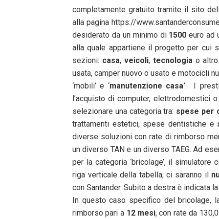
completamente gratuito tramite il sito dell
alla pagina https://www.santanderconsumer.
desiderato da un minimo di
1500
euro ad
alla quale appartiene il progetto per cui 
sezioni:
casa
,
veicoli
,
tecnologia
o altr
usata, camper nuovo o usato e motocicli nuov
‘mobili’ e ‘
manutenzione casa
’. I prest
l’acquisto di computer, elettrodomestici o
selezionare una categoria tra:
spese per 
trattamenti estetici, spese dentistiche e
diverse soluzioni con rate di rimborso mens
un diverso TAN e un diverso TAEG. Ad esem
per la categoria ‘bricolage’, il simulatore
riga verticale della tabella, ci saranno il
n
con Santander. Subito a destra è indicata la 
In questo caso specifico del bricolage, 
rimborso pari a
12 mesi
, con rate da 130,