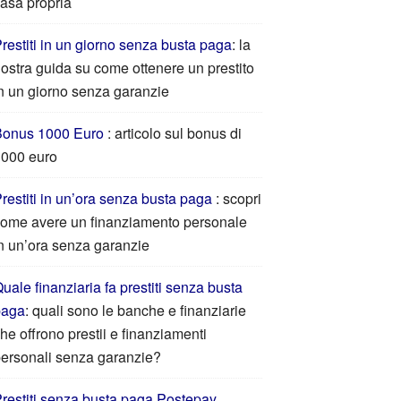
asa propria
restiti in un giorno senza busta paga
: la
ostra guida su come ottenere un prestito
n un giorno senza garanzie
Bonus 1000 Euro
: articolo sul bonus di
000 euro
restiti in un’ora senza busta paga
: scopri
ome avere un finanziamento personale
n un’ora senza garanzie
uale finanziaria fa prestiti senza busta
paga
: quali sono le banche e finanziarie
he offrono prestii e finanziamenti
ersonali senza garanzie?
restiti senza busta paga Postepay