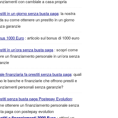
anziamenti con cambiale a casa propria
stiti in un giorno senza busta paga
: la nostra
da su come ottenere un prestito in un giorno
za garanzie
nus 1000 Euro
: articolo sul bonus di 1000 euro
stiti in un’ora senza busta paga
: scopri come
re un finanziamento personale in un’ora senza
anzie
le finanziaria fa prestiti senza busta paga
: quali
o le banche e finanziarie che offrono prestii e
anziamenti personali senza garanzie?
stiti senza busta paga Postepay Evolution
:
e ottenere un finanziamento personale senza
ta paga con postepay evolution
stiti e finanziamenti 3000 Euro
: ottieni un