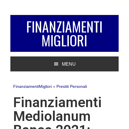
Passa
Passa
Passa
alla
al
alla
navigazione
contenuto
barra
FINANZIAMENTI
primaria
principale
laterale
MIGLIORI
primaria
MENU
FinanziamentiMigliori
»
Prestiti Personali
Finanziamenti
Mediolanum