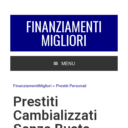
Passa
Passa
Passa
alla
al
alla
navigazione
contenuto
barra
FINANZIAMENTI
primaria
principale
laterale
MIGLIORI
primaria
MENU
FinanziamentiMigliori
»
Prestiti Personali
Prestiti
Cambializzati